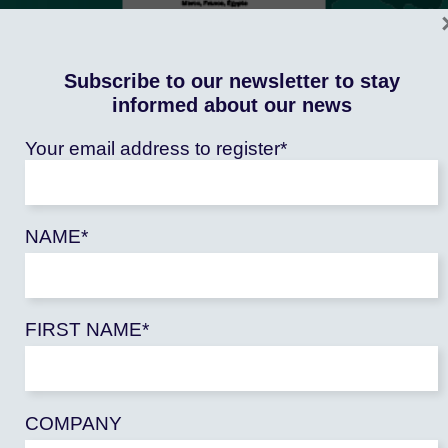
Subscribe to our newsletter to stay
informed about our news
Your email address to register*
AACC-MED
NAME*
Inter-shore exchanges: "What strategies for
adapting to climate change in the
Mediterranean?"«
FIRST NAME*
Publié le : 23/03/2026
The FARM Foundation and its partners launched inter-
river exchanges in 2025 as part of [...]
COMPANY