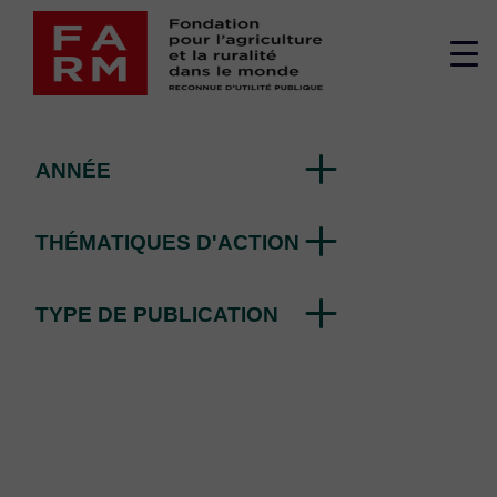
Skip
funding
to
Me
content
par the FARM Foundation
su
ANNÉE
THÉMATIQUES D'ACTION
TYPE DE PUBLICATION