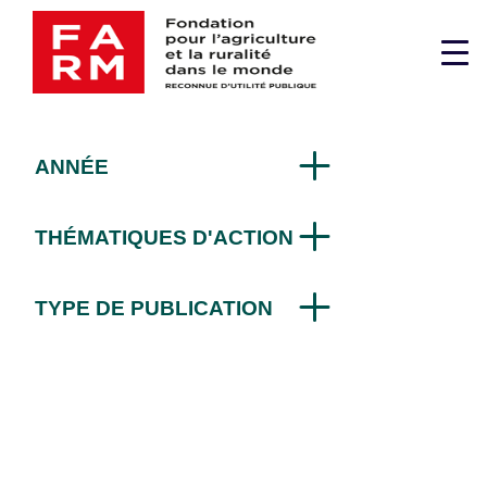
Passer
biologique
au
Me
contenu
par la Fondation FARM
sup
ANNÉE
THÉMATIQUES D'ACTION
TYPE DE PUBLICATION