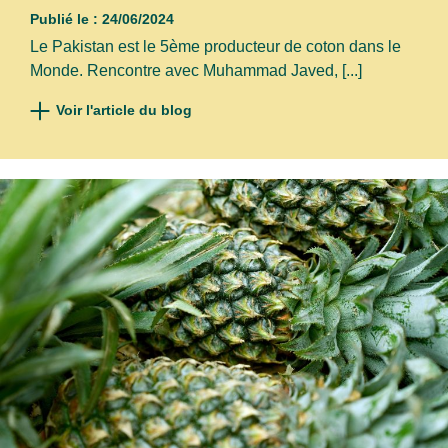
rester informé de notre actualité
Publié le : 24/06/2024
Le Pakistan est le 5ème producteur de coton dans le
Votre adresse email pour vous inscrire*
Monde. Rencontre avec Muhammad Javed, [...]
Voir l'article du blog
NOM*
PRÉNOM*
SOCIÉTÉ
J'accepte de recevoir vos emails et confirme
avoir pris connaissance de votre
politique de