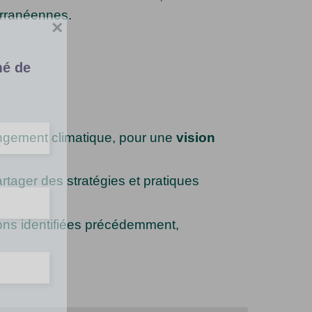
erranéennes.
×
mé de
angement climatique, pour une
vision
tager des stratégies et pratiques
tions identifiées précédemment,