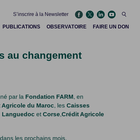
S’inscrire à la Newsletter
PUBLICATIONS
OBSERVATOIRE
FAIRE UN DON
es au changement
né par la
Fondation FARM
, en
t Agricole du Maroc
, les
Caisses
,
Languedoc
et
Corse
,
Crédit Agricole
t dans les prochains mois.