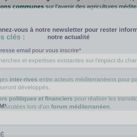
xions communes
sur l’avenir des agricultures médit
nez-vous à notre newsletter pour rester infor
s clés :
notre actualité
resse email pour vous inscrire*
cherches et expertises existantes sur l’impact du ch
nges
inter-rives
entre acteurs méditerranéens pour par
 seront développés.
ers politiques et financiers
pour réaliser les transi
M*
iscutées lors d’un
forum méditerranéen
.
TÉ