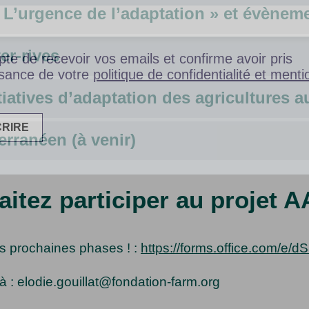
« L’urgence de l’adaptation » et évènem
er-rives
pte de recevoir vos emails et confirme avoir pris
sance de votre
politique de confidentialité et menti
itiatives d’adaptation des agricultures
rranéen (à venir)
itez participer au projet
es prochaines phases ! :
https://forms.office.com/e/
à :
elodie.gouillat@fondation-farm.org