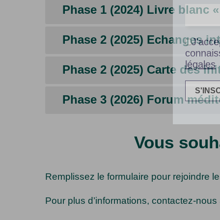
Phase 1 (2024) Livre blanc 
Phase 2 (2025) Echanges int
J'acce
connais
légales
Phase 2 (2025) Carte des in
Phase 3 (2026) Forum médite
Vous souha
Remplissez le formulaire pour rejoindre l
Pour plus d’informations, contactez-nous 