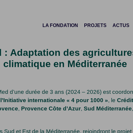
LA FONDATION
PROJETS
ACTUS
 : Adaptation des agricultur
climatique en Méditerranée
ed d’une durée de 3 ans (2024 – 2026) est coordon
,
l’Initiative internationale « 4 pour 1000 »
, le
Crédi
rovence
,
Provence Côte d’Azur
,
Sud Méditerranée
es Sud et Est de la Méditerranée, rejoindront le proje