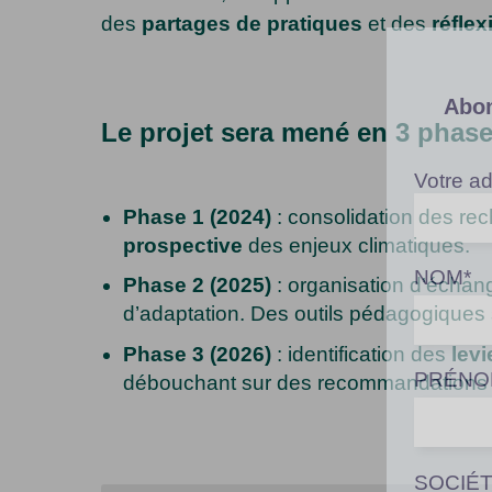
des
partages de pratiques
et des
réfle
Abon
Le projet sera mené en 3 phase
Votre ad
Phase 1 (2024)
: consolidation des re
prospective
des enjeux climatiques.
NOM*
Phase 2 (2025)
: organisation d’écha
d’adaptation. Des outils pédagogiques
Phase 3 (2026)
: identification des
levi
PRÉNO
débouchant sur des recommandations d
SOCIÉ