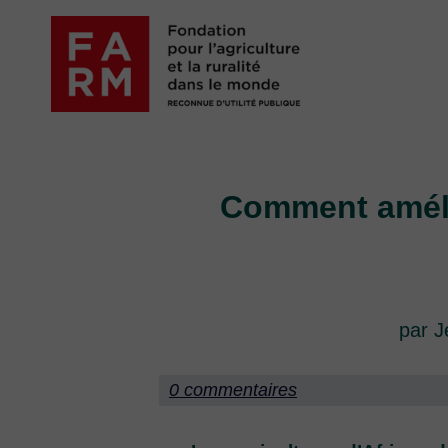
Passer
au
contenu
Comment amélio
par J
0 commentaires