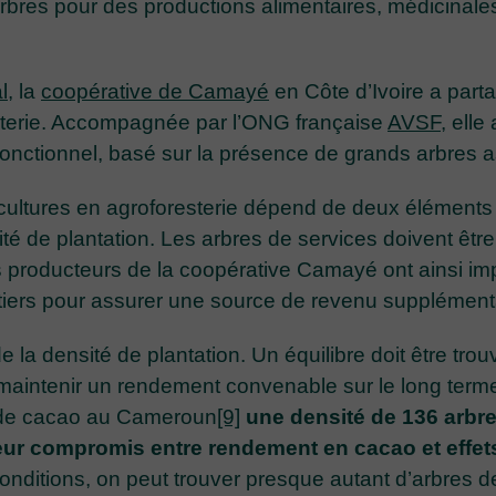
arbres pour des productions alimentaires, médicinal
l
, la
coopérative de Camayé
en Côte d’Ivoire a part
sterie. Accompagnée par l’ONG française
AVSF
, ell
fonctionnel, basé sur la présence de grands arbres 
 cultures en agroforesterie dépend de deux éléments
té de plantation. Les arbres de services doivent être
s producteurs de la coopérative Camayé ont ainsi im
itiers pour assurer une source de revenu supplément
 la densité de plantation. Un équilibre doit être trouv
 maintenir un rendement convenable sur le long term
e de cacao au Cameroun
[9]
une densité de 136 arbre
leur compromis entre rendement en cacao et effets
nditions, on peut trouver presque autant d’arbres 