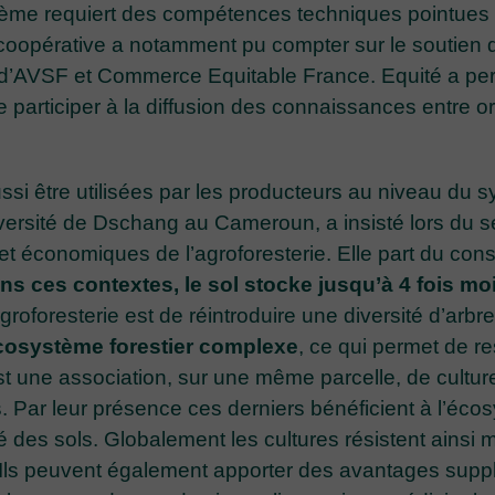
ystème requiert des compétences techniques pointu
a coopérative a notamment pu compter sur le soutien
s d’AVSF et Commerce Equitable France. Equité a per
 de participer à la diffusion des connaissances entre 
ssi être utilisées par les producteurs au niveau du 
ersité de Dschang au Cameroun, a insisté lors du sé
 économiques de l’agroforesterie. Elle part du cons
ns ces contextes, le sol stocke jusqu’à 4 fois mo
’agroforesterie est de réintroduire une diversité d’arb
cosystème forestier complexe
, ce qui permet de r
est une association, sur une même parcelle, de cultur
s. Par leur présence ces derniers bénéficient à l’é
té des sols. Globalement les cultures résistent ainsi 
. Ils peuvent également apporter des avantages suppl