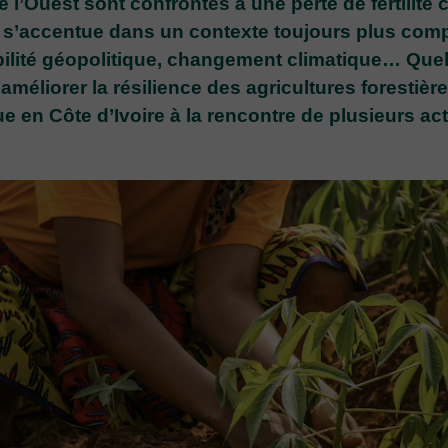
e l’Ouest sont confrontés à une perte de fertilité
té s’accentue dans un contexte toujours plus co
abilité géopolitique, changement climatique… Que
améliorer la résilience des agricultures forestièr
en Côte d’Ivoire à la rencontre de plusieurs act