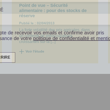
Point de vue – Sécurité
TÉ
alimentaire : pour des stocks de
réserve
Publié le : 02/04/2013
La forte volatilité des prix agricoles, dans
pte de recevoir vos emails et confirme avoir pris
un contexte de préoccupations
sance de votre
politique de confidentialité et menti
croissantes sur la [...]
Voir l'étude