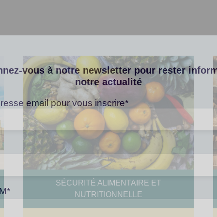
nez-vous à notre newsletter pour rester infor
notre actualité
resse email pour vous inscrire*
SÉCURITÉ ALIMENTAIRE ET
M*
NUTRITIONNELLE