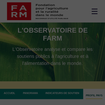
Passer
au
Men
contenu
supé
L'OBSERVATOIRE DE
FARM
L'Observatoire analyse et compare les
soutiens publics à l'agriculture et à
l'alimentation dans le monde.
ACCUEIL
PANORAMA
INDICATEURS DE SOUTIEN
PROFIL PAYS