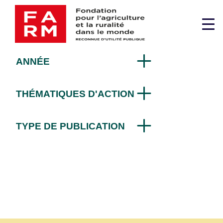
Passer
Sur le terrain
au
Me
contenu
sup
ANNÉE
THÉMATIQUES D'ACTION
TYPE DE PUBLICATION