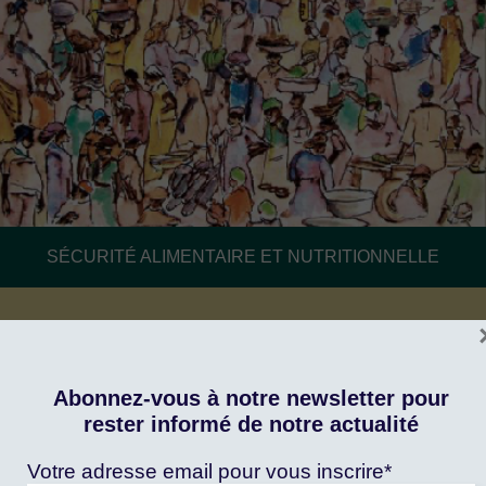
SÉCURITÉ ALIMENTAIRE ET NUTRITIONNELLE
Se nourrir, le défi de l’Afrique
Publié le : 06/10/2024
Comment répondre à une demande alimentaire en
Abonnez-vous à notre newsletter pour
hausse, sous la contrainte climatique et sur des [...]
rester informé de notre actualité
Voir l'article du blog
Votre adresse email pour vous inscrire*