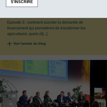
pour le déploiement des financements ?
(Episode 3)
Publié le : 26/07/2024
Episode 3 : comment susciter la demande de
financement qui permettront de transformer les
agricultures, quels rô[...]
Voir l'article du blog