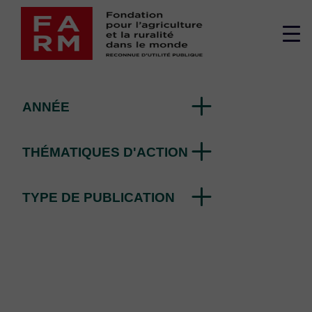
Passer
2024
au
Me
contenu
par la Fondation FARM
sup
ANNÉE
THÉMATIQUES D'ACTION
TYPE DE PUBLICATION