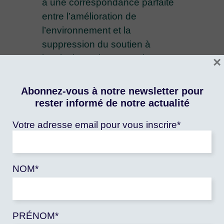
à une correspondance parfaite
entre l’amélioration de
l’environnement et la
suppression du soutien à
l’agriculture. Il n’en est rien.
×
En effet, l’élimination de toutes
Abonnez-vous à notre newsletter pour
les mesures de soutien les plus
rester informé de notre actualité
préjudiciables à l’environnement
Votre adresse email pour vous inscrire*
entraînerait une augmentation
de la production de certains
produits agricoles et une
diminution de celle d’autres
NOM*
produits. Si, par exemple,
l’accroissement des émissions
de gaz à effet de serre (GES)
PRÉNOM*
accompagnant l’augmentation