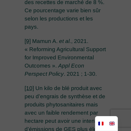
des recettes de marché de 8 %.
Ce pourcentage varie bien sûr
selon les productions et les
pays.
[9]
Mamun A.
et al.
, 2021.
« Reforming Agricultural Support
for Improved Environmental
Outcomes ».
Appl Econ
Perspect Policy
. 2021 ; 1-30.
[10]
Un kilo de blé produit avec
peu d’engrais de synthèse et de
produits phytosanitaires mais
avec un faible rendement par
hectare peut avoir une intensité
d’émissions de GES plus élevée