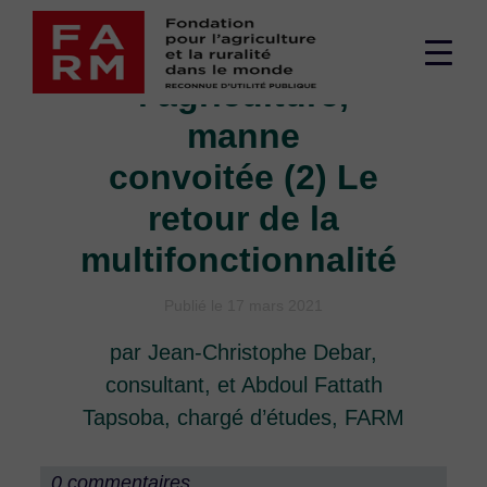
Passer
Le soutien à
au
Men
contenu
l’agriculture,
supé
manne
convoitée (2) Le
retour de la
multifonctionnalité
Publié le 17 mars 2021
par Jean-Christophe Debar,
consultant, et Abdoul Fattath
Tapsoba, chargé d’études, FARM
0 commentaires