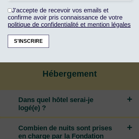
ma participation à la
J'accepte de recevoir vos emails et
conférence FARM et les
confirme avoir pris connaissance de votre
réservations ont déjà
politique de confidentialité et mention légales
effectuées. Comment cela se
passe-t-il ?
Hébergement
+
Dans quel hôtel serai-je
logé(e) ?
+
Combien de nuits sont prises
en charge par la Fondation