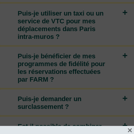
+
Puis-je utiliser un taxi ou un
service de VTC pour mes
déplacements dans Paris
intra-muros ?
+
Puis-je bénéficier de mes
programmes de fidélité pour
les réservations effectuées
par FARM ?
+
Puis-je demander un
surclassement ?
+
Est-il possible de combiner
×