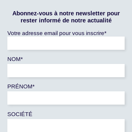
ce voyage avec un
déplacement personnel ou
Abonnez-vous à notre newsletter pour
professionnel ?
rester informé de notre actualité
+
Votre adresse email pour vous inscrire*
Dois-je souscrire une
assurance rapatriement ?
NOM*
+
La Fondation FARM propose-
t-elle une assurance voyage
?
PRÉNOM*
+
Pour les trajets long-
courriers, peut-on prévoir
une arrivée anticipée ?
SOCIÉTÉ
+
Je dois finalement annuler