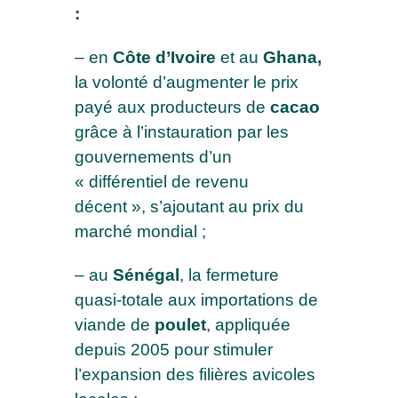
Abonnez-vous à notre newsletter pour
:
rester informé de notre actualité
– en
Côte d’Ivoire
et au
Ghana,
Votre adresse email pour vous inscrire*
la volonté d’augmenter le prix
payé aux producteurs de
cacao
grâce à l’instauration par les
NOM*
gouvernements d’un
« différentiel de revenu
décent », s’ajoutant au prix du
PRÉNOM*
marché mondial ;
– au
Sénégal
, la fermeture
quasi-totale aux importations de
SOCIÉTÉ
viande de
poulet
, appliquée
depuis 2005 pour stimuler
l’expansion des filières avicoles
J'accepte de recevoir vos emails et