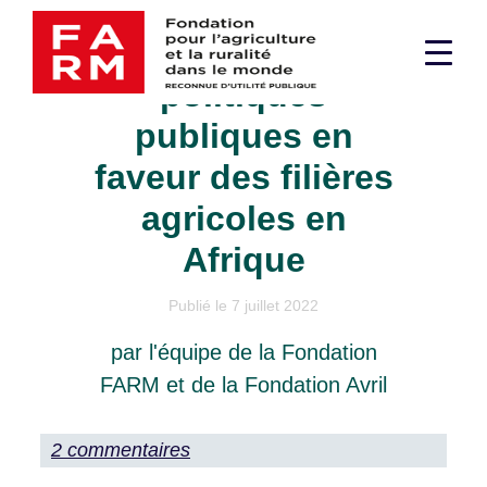
Passer
ÉTUDE - Les
au
Men
contenu
politiques
supé
publiques en
faveur des filières
agricoles en
Afrique
Publié le 7 juillet 2022
par l'équipe de la Fondation
FARM et de la Fondation Avril
2 commentaires