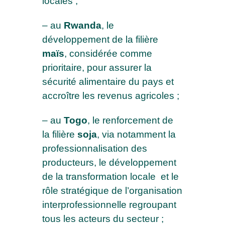
locales ;
confirme avoir pris connaissance de votre
politique de confidentialité et mention légales
– au
Rwanda
, le
développement de la filière
maïs
, considérée comme
prioritaire, pour assurer la
sécurité alimentaire du pays et
accroître les revenus agricoles ;
– au
Togo
, le renforcement de
la filière
soja
, via notamment la
professionnalisation des
producteurs, le développement
de la transformation locale et le
rôle stratégique de l’organisation
interprofessionnelle regroupant
tous les acteurs du secteur ;