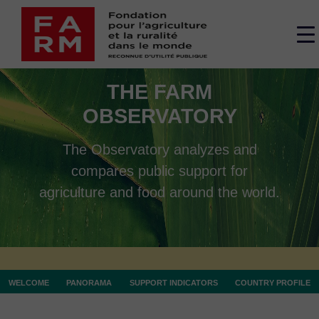
Skip
to
M
content
s
THE FARM
OBSERVATORY
The Observatory analyzes and
compares public support for
agriculture and food around the world.
WELCOME
PANORAMA
SUPPORT INDICATORS
COUNTRY PROFILE