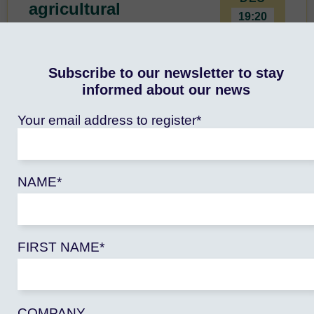
agricultural
19:20
support and food
At
transition
2026
Subscribe to our newsletter to stay
Public decision-makers, funders
29
informed about our news
and researchers are debating
JAN
budget reforms and pricing
Your email address to register*
instruments.
View the event
Learn more
NAME*
FIRST NAME*
Positionnement de l’Observatoire FARM
COMPANY