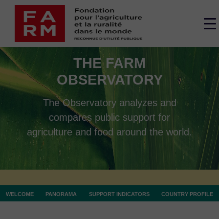
Skip
to
M
content
s
THE FARM
OBSERVATORY
The Observatory analyzes and
compares public support for
agriculture and food around the world.
WELCOME
PANORAMA
SUPPORT INDICATORS
COUNTRY PROFILE