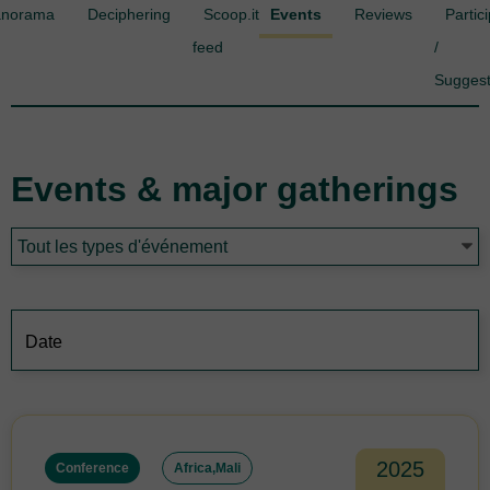
anorama
Deciphering
Scoop.it
Events
Reviews
Partic
feed
/
Sugges
Events & major gatherings
2025
Conference
Africa
,
Mali