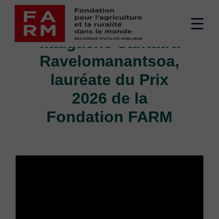
Passer
La chercheuse
au
Men
contenu
malgache Santatra
supé
Ravelomanantsoa,
lauréate du Prix
2026 de la
Fondation FARM