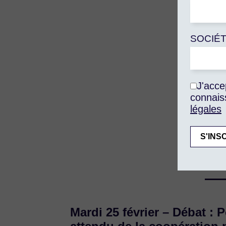
SOCIÉ
J'acce
connais
légales
Acc
Mardi 25 février – Débat :
P