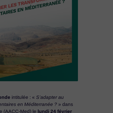
ronde
intitulée : «
S’adapter au
ntaires en Méditerranée ?
» dans
née (AACC-Med) le
lundi 24 février