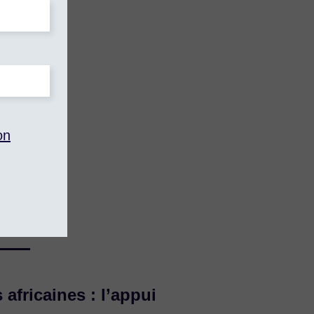
on
ie 2
 africaines : l’appui