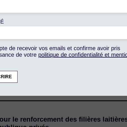
Informations pratiques
Dates : lundi 24 février 2025
TÉ
Horaires : 15h – 16h
Lieu :
Stand Max Havelaar France – Pavillon 4
pte de recevoir vos emails et confirme avoir pris
Salon International de l’Agriculture
sance de votre
politique de confidentialité et menti
1 Place de la Porte de Versailles, 75015 Paris
Entrée A1
ès : Métro ligne 12, station Porte de Versailles – sort
our le renforcement des filières laitières