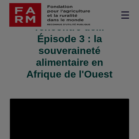
Passer
FARM à la
au
Men
contenu
rencontre de...
supé
Épisode 3 : la
souveraineté
alimentaire en
Afrique de l'Ouest